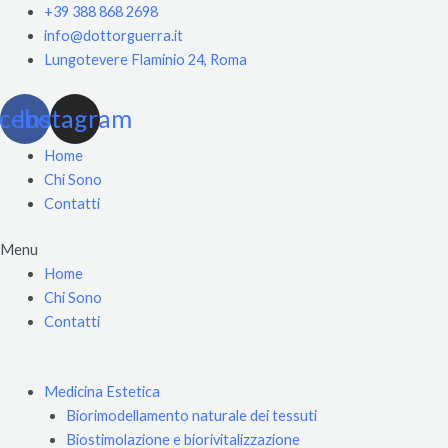
Vai
+39 388 868 2698
al
info@dottorguerra.it
contenuto
Lungotevere Flaminio 24, Roma
cebook
Instagram
Home
Chi Sono
Contatti
Menu
Home
Chi Sono
Contatti
Medicina Estetica
Biorimodellamento naturale dei tessuti
Biostimolazione e biorivitalizzazione