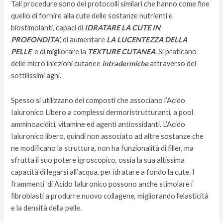
Tali procedure sono dei protocolli similari che hanno come fine
quello di fornire alla cute delle sostanze nutrienti e
biostimolanti, capaci di
IDRATARE LA CUTE IN
PROFONDITA’
, di aumentare
LA LUCENTEZZA DELLA
PELLE
e di migliorare la
TEXTURE CUTANEA
. Si praticano
delle micro iniezioni cutanee
intradermiche
attraverso dei
sottilissimi aghi.
Spesso si utilizzano dei composti che associano l’Acido
Ialuronico Libero a complessi dermoristrutturanti, a pool
amminoacidici, vitamine ed agenti antiossidanti. L’Acido
Ialuronico libero, quindi non associato ad altre sostanze che
ne modificano la struttura, non ha funzionalità di filler, ma
sfrutta il suo potere igroscopico, ossia la sua altissima
capacità di legarsi all’acqua, per idratare a fondo la cute. I
frammenti di Acido Ialuronico possono anche stimolare i
fibroblasti a produrre nuovo collagene, migliorando l’elasticità
e la densità della pelle.