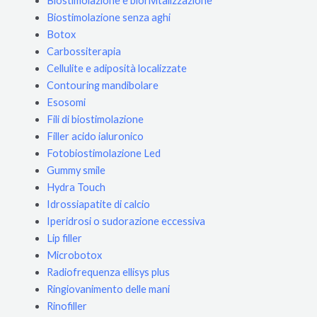
Biostimolazione e biorivitalizzazione
Biostimolazione senza aghi
Botox
Carbossiterapia
Cellulite e adiposità localizzate
Contouring mandibolare
Esosomi
Fili di biostimolazione
Filler acido ialuronico
Fotobiostimolazione Led
Gummy smile
Hydra Touch
Idrossiapatite di calcio
Iperidrosi o sudorazione eccessiva
Lip filler
Microbotox
Radiofrequenza ellisys plus
Ringiovanimento delle mani
Rinofiller