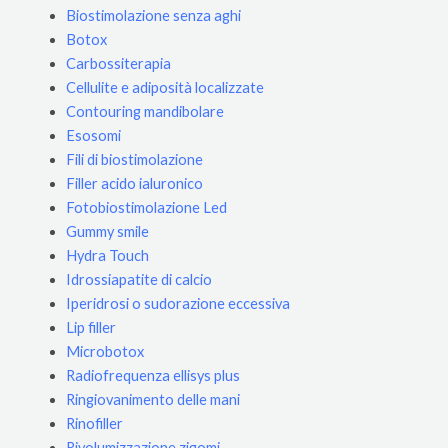
Biostimolazione senza aghi
Botox
Carbossiterapia
Cellulite e adiposità localizzate
Contouring mandibolare
Esosomi
Fili di biostimolazione
Filler acido ialuronico
Fotobiostimolazione Led
Gummy smile
Hydra Touch
Idrossiapatite di calcio
Iperidrosi o sudorazione eccessiva
Lip filler
Microbotox
Radiofrequenza ellisys plus
Ringiovanimento delle mani
Rinofiller
Rivolumizzazione zigomi