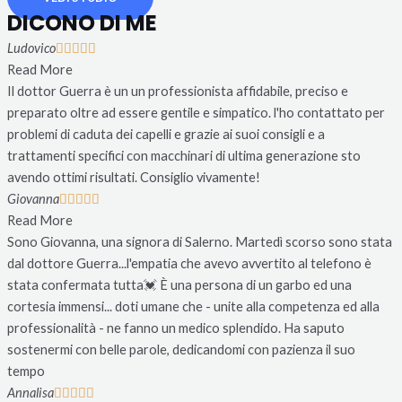
DICONO DI ME
Ludovico





Read More
Il dottor Guerra è un un professionista affidabile, preciso e
preparato oltre ad essere gentile e simpatico. l'ho contattato per
problemi di caduta dei capelli e grazie ai suoi consigli e a
trattamenti specifici con macchinari di ultima generazione sto
avendo ottimi risultati. Consiglio vivamente!
Giovanna





Read More
Sono Giovanna, una signora di Salerno. Martedì scorso sono stata
dal dottore Guerra...l'empatia che avevo avvertito al telefono è
stata confermata tutta💓 È una persona di un garbo ed una
cortesia immensi... doti umane che - unite alla competenza ed alla
professionalità - ne fanno un medico splendido. Ha saputo
sostenermi con belle parole, dedicandomi con pazienza il suo
tempo
Annalisa




