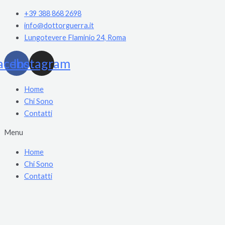
Vai
+39 388 868 2698
al
info@dottorguerra.it
contenuto
Lungotevere Flaminio 24, Roma
acebook
Instagram
Home
Chi Sono
Contatti
Menu
Home
Chi Sono
Contatti