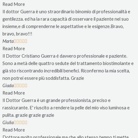
Read More
Il dottor Guerra è uno straordinario binomio di professionalità e
gentilezza. ed ha la rara capacità di osservare il paziente nel suo
insieme,e di comprenderne le aspettative e le esigenze.Bravo,
bravo, bravo!!!
Marta





Read More
Il Dottor Cristiano Guerra é davvero professionale e paziente.
Sono a metà delle quattro sedute del trattamento biostimolante e
già sto riscontrando incredibili benefici. Riconfermo la mia scelta,
non potrei essere più soddisfatta. Grazie
Giada





Read More
Il Dottor Guerra è un grande professionista, preciso e
rassicurante. E' riuscito a rendere la pelle del mio viso luminosa e
pulita. grazie grazie grazie
Giulia





Read More
Dottore molto professionale ma che allo stesso tempo ti mette