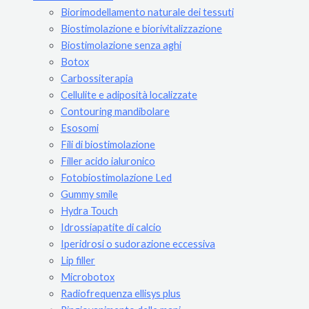
Biorimodellamento naturale dei tessuti
Biostimolazione e biorivitalizzazione
Biostimolazione senza aghi
Botox
Carbossiterapia
Cellulite e adiposità localizzate
Contouring mandibolare
Esosomi
Fili di biostimolazione
Filler acido ialuronico
Fotobiostimolazione Led
Gummy smile
Hydra Touch
Idrossiapatite di calcio
Iperidrosi o sudorazione eccessiva
Lip filler
Microbotox
Radiofrequenza ellisys plus