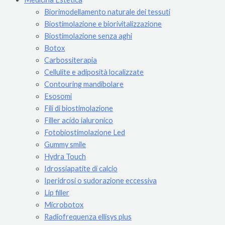
Biorimodellamento naturale dei tessuti
Biostimolazione e biorivitalizzazione
Biostimolazione senza aghi
Botox
Carbossiterapia
Cellulite e adiposità localizzate
Contouring mandibolare
Esosomi
Fili di biostimolazione
Filler acido ialuronico
Fotobiostimolazione Led
Gummy smile
Hydra Touch
Idrossiapatite di calcio
Iperidrosi o sudorazione eccessiva
Lip filler
Microbotox
Radiofrequenza ellisys plus