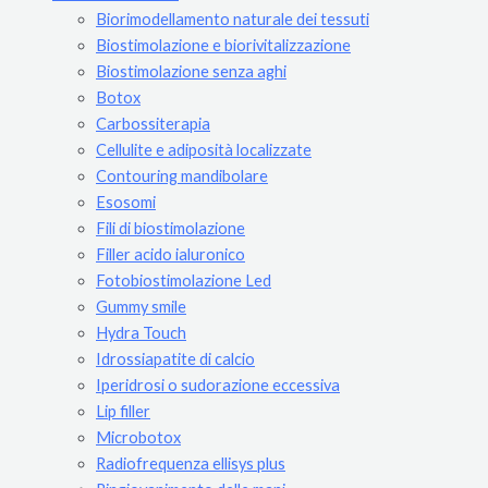
Biorimodellamento naturale dei tessuti
Biostimolazione e biorivitalizzazione
Biostimolazione senza aghi
Botox
Carbossiterapia
Cellulite e adiposità localizzate
Contouring mandibolare
Esosomi
Fili di biostimolazione
Filler acido ialuronico
Fotobiostimolazione Led
Gummy smile
Hydra Touch
Idrossiapatite di calcio
Iperidrosi o sudorazione eccessiva
Lip filler
Microbotox
Radiofrequenza ellisys plus