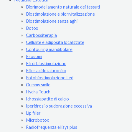
Biorimodellamento naturale dei tessuti
Biostimolazione e biorivitalizzazione
Biostimolazione senza aghi
Botox
Carbossiterapia
Cellulite e adiposità localizzate
Contouring mandibolare
Esosomi
Fili di biostimolazione
Filler acido ialuronico
Fotobiostimolazione Led
Gummy smile
Hydra Touch
Idrossiapatite di calcio
Iperidrosi o sudorazione eccessiva
Lip filler
Microbotox
Radiofrequenza ellisys plus