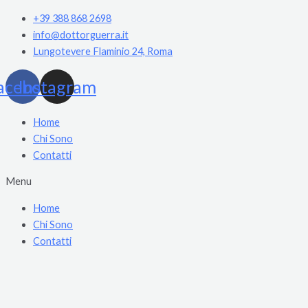
Vai
+39 388 868 2698
al
info@dottorguerra.it
contenuto
Lungotevere Flaminio 24, Roma
acebook
Instagram
Home
Chi Sono
Contatti
Menu
Home
Chi Sono
Contatti